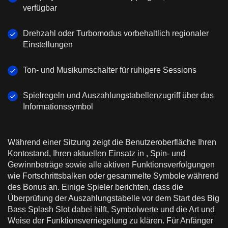
verfügbar
Drehzahl oder Turbomodus vorbehaltlich regionaler
Einstellungen
Ton- und Musikumschalter für ruhigere Sessions
Spielregeln und Auszahlungstabellenzugriff über das
Informationssymbol
Während einer Sitzung zeigt die Benutzeroberfläche Ihren
Kontostand, Ihren aktuellen Einsatz in , Spin- und
Gewinnbeträge sowie alle aktiven Funktionsverfolgungen
wie Fortschrittsbalken oder gesammelte Symbole während
des Bonus an. Einige Spieler berichten, dass die
Überprüfung der Auszahlungstabelle vor dem Start des Big
Bass Splash Slot dabei hilft, Symbolwerte und die Art und
Weise der Funktionsverriegelung zu klären. Für Anfänger