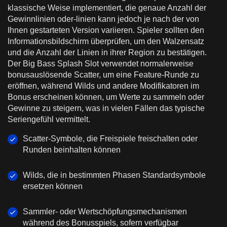
klassische Weise implementiert, die genaue Anzahl der
Gewinnlinien oder-linien kann jedoch je nach der von
Ihnen gestarteten Version variieren. Spieler sollten den
Informationsbildschirm überprüfen, um den Walzensatz
und die Anzahl der Linien in ihrer Region zu bestätigen.
Der Big Bass Splash Slot verwendet normalerweise
bonusauslösende Scatter, um eine Feature-Runde zu
eröffnen, während Wilds und andere Modifikatoren im
Bonus erscheinen können, um Werte zu sammeln oder
Gewinne zu steigern, was in vielen Fällen das typische
Seriengefühl vermittelt.
Scatter-Symbole, die Freispiele freischalten oder
Runden beinhalten können
Wilds, die in bestimmten Phasen Standardsymbole
ersetzen können
Sammler- oder Wertschöpfungsmechanismen
während des Bonusspiels, sofern verfügbar