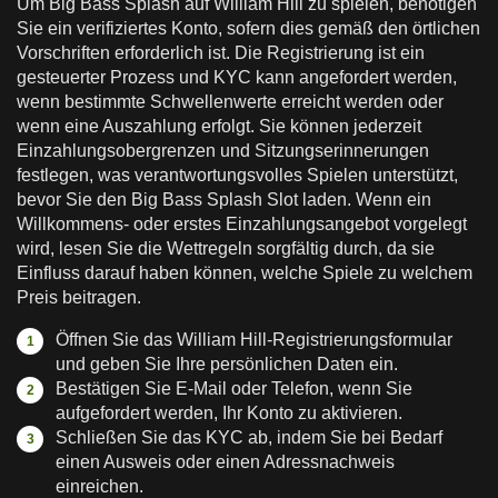
Um Big Bass Splash auf William Hill zu spielen, benötigen
Sie ein verifiziertes Konto, sofern dies gemäß den örtlichen
Vorschriften erforderlich ist. Die Registrierung ist ein
gesteuerter Prozess und KYC kann angefordert werden,
wenn bestimmte Schwellenwerte erreicht werden oder
wenn eine Auszahlung erfolgt. Sie können jederzeit
Einzahlungsobergrenzen und Sitzungserinnerungen
festlegen, was verantwortungsvolles Spielen unterstützt,
bevor Sie den Big Bass Splash Slot laden. Wenn ein
Willkommens- oder erstes Einzahlungsangebot vorgelegt
wird, lesen Sie die Wettregeln sorgfältig durch, da sie
Einfluss darauf haben können, welche Spiele zu welchem
Preis beitragen.
Öffnen Sie das William Hill-Registrierungsformular
und geben Sie Ihre persönlichen Daten ein.
Bestätigen Sie E-Mail oder Telefon, wenn Sie
aufgefordert werden, Ihr Konto zu aktivieren.
Schließen Sie das KYC ab, indem Sie bei Bedarf
einen Ausweis oder einen Adressnachweis
einreichen.