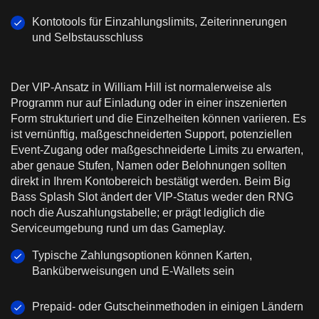
Kontotools für Einzahlungslimits, Zeiterinnerungen
und Selbstausschluss
Der VIP-Ansatz in William Hill ist normalerweise als
Programm nur auf Einladung oder in einer inszenierten
Form strukturiert und die Einzelheiten können variieren. Es
ist vernünftig, maßgeschneiderten Support, potenziellen
Event-Zugang oder maßgeschneiderte Limits zu erwarten,
aber genaue Stufen, Namen oder Belohnungen sollten
direkt in Ihrem Kontobereich bestätigt werden. Beim Big
Bass Splash Slot ändert der VIP-Status weder den RNG
noch die Auszahlungstabelle; er prägt lediglich die
Serviceumgebung rund um das Gameplay.
Typische Zahlungsoptionen können Karten,
Banküberweisungen und E-Wallets sein
Prepaid- oder Gutscheinmethoden in einigen Ländern