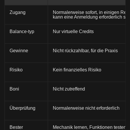
Zugang
Normalerweise sofort, in einigen Re
kann eine Anmeldung erforderlich sei
Balance-typ
Nur virtuelle Credits
Gewinne
Nicht rückzahlbar, für die Praxis
Risiko
Kein finanzielles Risiko
Boni
Nicht zutreffend
Überprüfung
Normalerweise nicht erforderlich
Bester
Mechanik lernen, Funktionen testen,