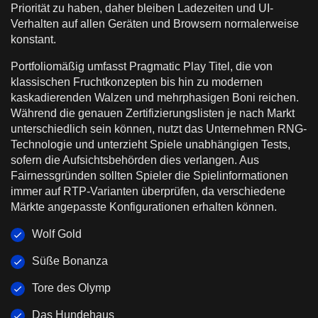
Priorität zu haben, daher bleiben Ladezeiten und UI-
Verhalten auf allen Geräten und Browsern normalerweise
konstant.
Portfoliomäßig umfasst Pragmatic Play Titel, die von
klassischen Fruchtkonzepten bis hin zu modernen
kaskadierenden Walzen und mehrphasigen Boni reichen.
Während die genauen Zertifizierungslisten je nach Markt
unterschiedlich sein können, nutzt das Unternehmen RNG-
Technologie und unterzieht Spiele unabhängigen Tests,
sofern die Aufsichtsbehörden dies verlangen. Aus
Fairnessgründen sollten Spieler die Spielinformationen
immer auf RTP-Varianten überprüfen, da verschiedene
Märkte angepasste Konfigurationen erhalten können.
Wolf Gold
Süße Bonanza
Tore des Olymp
Das Hundehaus