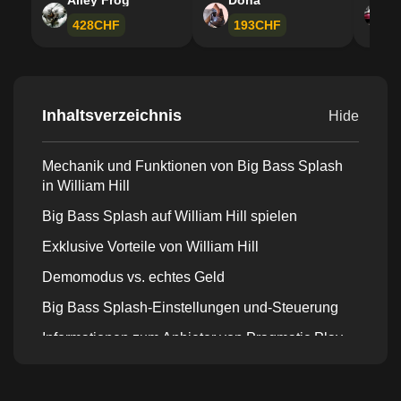
Alley Frog
Dona
T
428CHF
193CHF
Inhaltsverzeichnis
Hide
Mechanik und Funktionen von Big Bass Splash
in William Hill
Big Bass Splash auf William Hill spielen
Exklusive Vorteile von William Hill
Demomodus vs. echtes Geld
Big Bass Splash-Einstellungen und-Steuerung
Informationen zum Anbieter von Pragmatic Play
William Hill Registrierung und Einzahlungen
Gewinnkombinationen und Auszahlungen