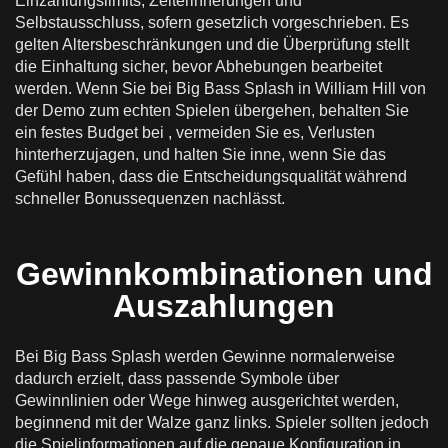
Einzahlungslimits, Zeiterinnerungen und
Selbstausschluss, sofern gesetzlich vorgeschrieben. Es
gelten Altersbeschränkungen und die Überprüfung stellt
die Einhaltung sicher, bevor Abhebungen bearbeitet
werden. Wenn Sie bei Big Bass Splash in William Hill von
der Demo zum echten Spielen übergehen, behalten Sie
ein festes Budget bei , vermeiden Sie es, Verlusten
hinterherzujagen, und halten Sie inne, wenn Sie das
Gefühl haben, dass die Entscheidungsqualität während
schneller Bonussequenzen nachlässt.
Gewinnkombinationen und
Auszahlungen
Bei Big Bass Splash werden Gewinne normalerweise
dadurch erzielt, dass passende Symbole über
Gewinnlinien oder Wege hinweg ausgerichtet werden,
beginnend mit der Walze ganz links. Spieler sollten jedoch
die Spielinformationen auf die genaue Konfiguration in