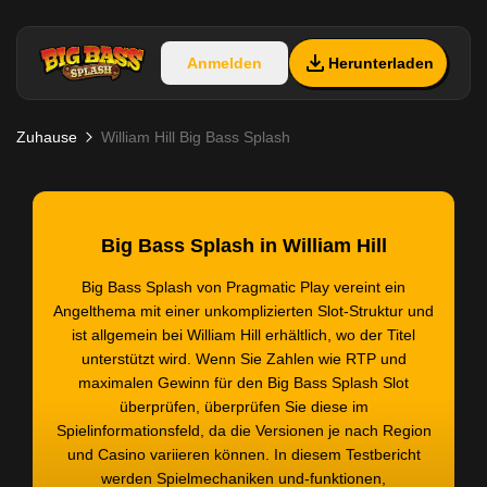
Anmelden
Herunterladen
Zuhause
William Hill Big Bass Splash
Big Bass Splash in William Hill
Big Bass Splash von Pragmatic Play vereint ein
Angelthema mit einer unkomplizierten Slot-Struktur und
ist allgemein bei William Hill erhältlich, wo der Titel
unterstützt wird. Wenn Sie Zahlen wie RTP und
maximalen Gewinn für den Big Bass Splash Slot
überprüfen, überprüfen Sie diese im
Spielinformationsfeld, da die Versionen je nach Region
und Casino variieren können. In diesem Testbericht
werden Spielmechaniken und-funktionen,