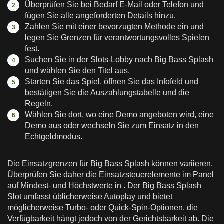
Überprüfen Sie bei Bedarf E-Mail oder Telefon und
fügen Sie alle angeforderten Details hinzu.
Zahlen Sie mit einer bevorzugten Methode ein und
legen Sie Grenzen für verantwortungsvolles Spielen
fest.
Suchen Sie in der Slots-Lobby nach Big Bass Splash
und wählen Sie den Titel aus.
Starten Sie das Spiel, öffnen Sie das Infofeld und
bestätigen Sie die Auszahlungstabelle und die
Regeln.
Wählen Sie dort, wo eine Demo angeboten wird, eine
Demo aus oder wechseln Sie zum Einsatz in den
Echtgeldmodus.
Die Einsatzgrenzen für Big Bass Splash können variieren.
Überprüfen Sie daher die Einsatzsteuerelemente im Panel
auf Mindest- und Höchstwerte in . Der Big Bass Splash
Slot umfasst üblicherweise Autoplay und bietet
möglicherweise Turbo- oder Quick-Spin-Optionen, die
Verfügbarkeit hängt jedoch von der Gerichtsbarkeit ab. Die